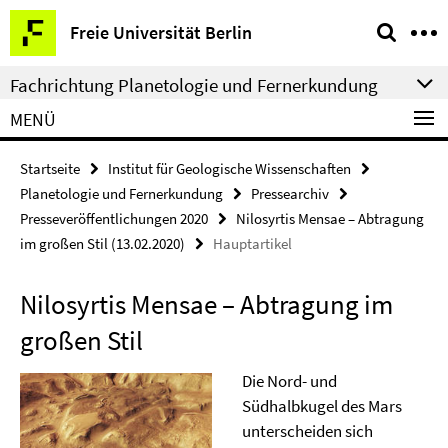
Springe
Service-
Freie Universität Berlin
direkt
Navigation
zu
Fachrichtung Planetologie und Fernerkundung
Inhalt
MENÜ
Startseite
Institut für Geologische Wissenschaften
Planetologie und Fernerkundung
Pressearchiv
Presseveröffentlichungen 2020
Nilosyrtis Mensae – Abtragung
im großen Stil (13.02.2020)
Hauptartikel
Nilosyrtis Mensae – Abtragung im
großen Stil
Die Nord- und
Südhalbkugel des Mars
unterscheiden sich