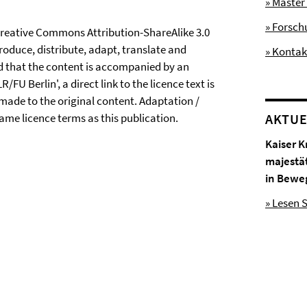
» Master
» Forsc
Creative Commons Attribution-ShareAlike 3.0
produce, distribute, adapt, translate and
» Kontak
ed that the content is accompanied by an
U Berlin', a direct link to the licence text is
 made to the original content. Adaptation /
same licence terms as this publication.
AKTUE
Kaiser K
majestä
in Bewe
» Lesen S