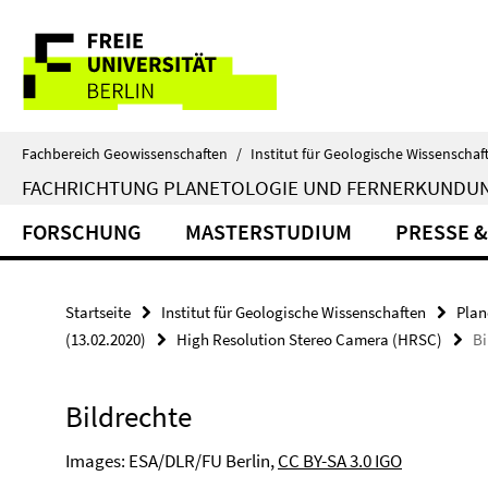
Springe
Service-
direkt
zu
Navigation
Inhalt
Fachbereich Geowissenschaften
/
Institut für Geologische Wissenschaf
FACHRICHTUNG PLANETOLOGIE UND FERNERKUNDU
FORSCHUNG
MASTERSTUDIUM
PRESSE &
Startseite
Institut für Geologische Wissenschaften
Plan
(13.02.2020)
High Resolution Stereo Camera (HRSC)
Bi
Bildrechte
Images: ESA/DLR/FU Berlin,
CC BY-SA 3.0 IGO