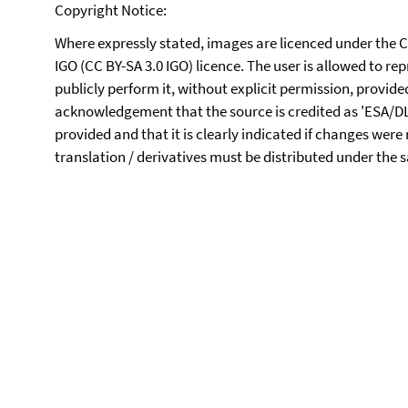
Copyright Notice:
Where expressly stated, images are licenced under the 
IGO (CC BY-SA 3.0 IGO) licence. The user is allowed to re
publicly perform it, without explicit permission, provid
acknowledgement that the source is credited as 'ESA/DLR/F
provided and that it is clearly indicated if changes were
translation / derivatives must be distributed under the 