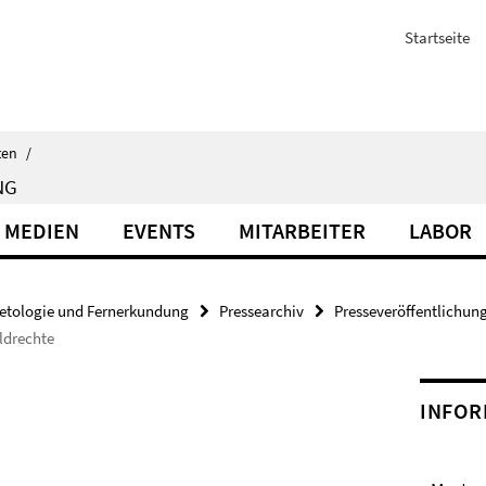
Startseite
ten
/
NG
 MEDIEN
EVENTS
MITARBEITER
LABOR
etologie und Fernerkundung
Pressearchiv
Presseveröffentlichun
ldrechte
INFOR