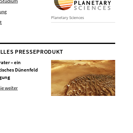
 Studium
hung
Planetary Sciences
t
LLES PRESSEPRODUKT
rater – ein
tisches Dünenfeld
gung
ie weiter