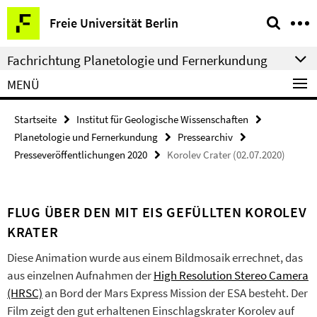
Springe
Service-
Freie Universität Berlin
direkt
Navigation
zu
Fachrichtung Planetologie und Fernerkundung
Inhalt
MENÜ
Startseite
Institut für Geologische Wissenschaften
Planetologie und Fernerkundung
Pressearchiv
Presseveröffentlichungen 2020
Korolev Crater (02.07.2020)
FLUG ÜBER DEN MIT EIS GEFÜLLTEN KOROLEV
KRATER
Diese Animation wurde aus einem Bildmosaik errechnet, das
aus einzelnen Aufnahmen der
High Resolution Stereo Camera
(HRSC)
an Bord der Mars Express Mission der ESA besteht. Der
Film zeigt den gut erhaltenen Einschlagskrater Korolev auf