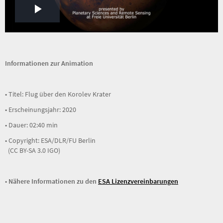
Play
Video
Informationen zur Animation
• Titel: Flug über den Korolev Krater
• Erscheinungsjahr: 2020
• Dauer: 02:40 min
• Copyright: ESA/DLR/FU Berlin
(CC BY-SA 3.0 IGO)
•
Nähere Informationen zu den
ESA Lizenzvereinbarungen