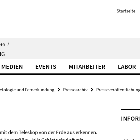
Startseite
ten
/
NG
 MEDIEN
EVENTS
MITARBEITER
LABOR
etologie und Fernerkundung
Pressearchiv
Presseveröffentlichun
INFOR
mit dem Teleskop von der Erde aus erkennen.