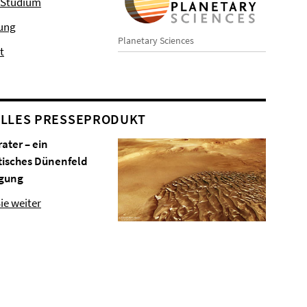
 Studium
hung
Planetary Sciences
t
LLES PRESSEPRODUKT
rater – ein
tisches Dünenfeld
gung
ie weiter