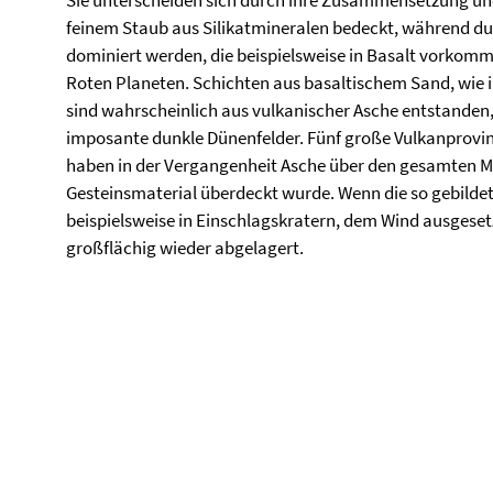
Sie unterscheiden sich durch ihre Zusammensetzung und
feinem Staub aus Silikatmineralen bedeckt, während du
dominiert werden, die beispielsweise in Basalt vorkom
Roten Planeten. Schichten aus basaltischem Sand, wie im
sind wahrscheinlich aus vulkanischer Asche entstanden,
imposante dunkle Dünenfelder. Fünf große Vulkanprovinz
haben in der Vergangenheit Asche über den gesamten Mar
Gesteinsmaterial überdeckt wurde. Wenn die so gebild
beispielsweise in Einschlagskratern, dem Wind ausgeset
großflächig wieder abgelagert.