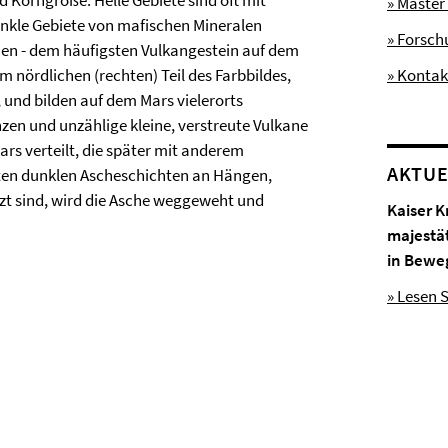
 Korngröße: Helle Gebiete sind oft mit
» Master
nkle Gebiete von mafischen Mineralen
» Forsc
men - dem häufigsten Vulkangestein auf dem
 nördlichen (rechten) Teil des Farbbildes,
» Kontak
 und bilden auf dem Mars vielerorts
en und unzählige kleine, verstreute Vulkane
s verteilt, die später mit anderem
AKTUE
eten dunklen Ascheschichten an Hängen,
zt sind, wird die Asche weggeweht und
Kaiser K
majestä
in Bewe
» Lesen S