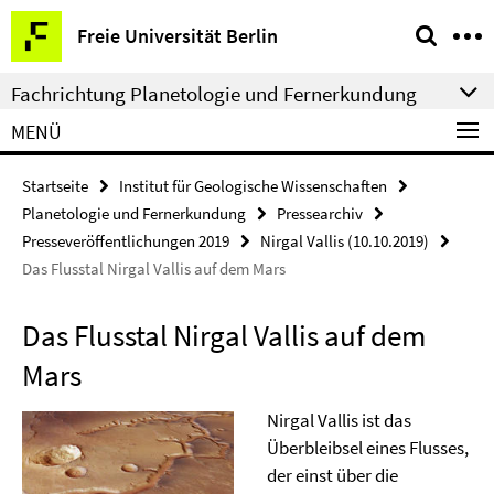
Springe
Service-
Freie Universität Berlin
direkt
Navigation
zu
Fachrichtung Planetologie und Fernerkundung
Inhalt
MENÜ
Startseite
Institut für Geologische Wissenschaften
Planetologie und Fernerkundung
Pressearchiv
Presseveröffentlichungen 2019
Nirgal Vallis (10.10.2019)
Das Flusstal Nirgal Vallis auf dem Mars
Das Flusstal Nirgal Vallis auf dem
Mars
Nirgal Vallis ist das
Überbleibsel eines Flusses,
der einst über die