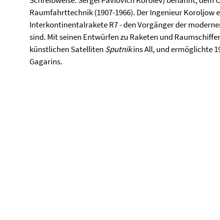
Schreibweise: Sergei Pavlovich Korolev) benannt, dem 
Raumfahrttechnik (1907-1966). Der Ingenieur Koroljow en
Interkontinentalrakete R7 - den Vorgänger der modern
sind. Mit seinen Entwürfen zu Raketen und Raumschiffe
künstlichen Satelliten
Sputnik
ins All, und ermöglichte
Gagarins.