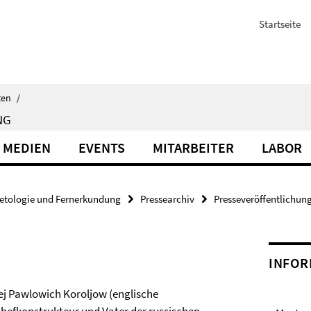
Startseite
ten
/
NG
 MEDIEN
EVENTS
MITARBEITER
LABOR
etologie und Fernerkundung
Pressearchiv
Presseveröffentlichun
INFOR
ej Pawlowich Koroljow (englische