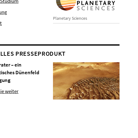
 Studium
hung
Planetary Sciences
t
LLES PRESSEPRODUKT
rater – ein
tisches Dünenfeld
gung
ie weiter