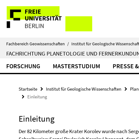
Springe
Service-
direkt
zu
Navigation
Inhalt
Fachbereich Geowissenschaften
/
Institut für Geologische Wissenschaf
FACHRICHTUNG PLANETOLOGIE UND FERNERKUNDU
FORSCHUNG
MASTERSTUDIUM
PRESSE &
Startseite
Institut für Geologische Wissenschaften
Plan
Einleitung
Einleitung
Der 82 Kilometer große Krater Korolev wurde nach Serg