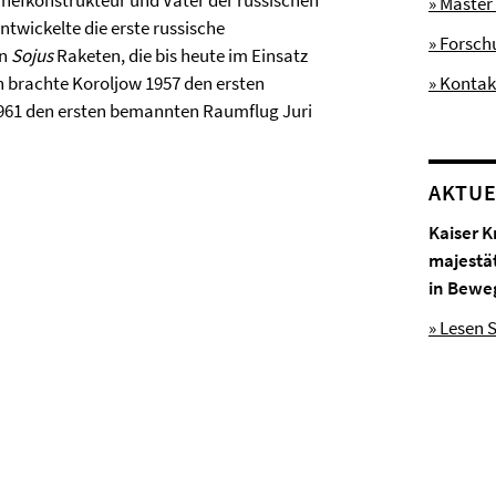
Chefkonstrukteur und Vater der russischen
» Master
twickelte die erste russische
» Forsc
en
Sojus
Raketen, die bis heute im Einsatz
n brachte Koroljow 1957 den ersten
» Kontak
 1961 den ersten bemannten Raumflug Juri
AKTUE
Kaiser K
majestä
in Bewe
» Lesen S