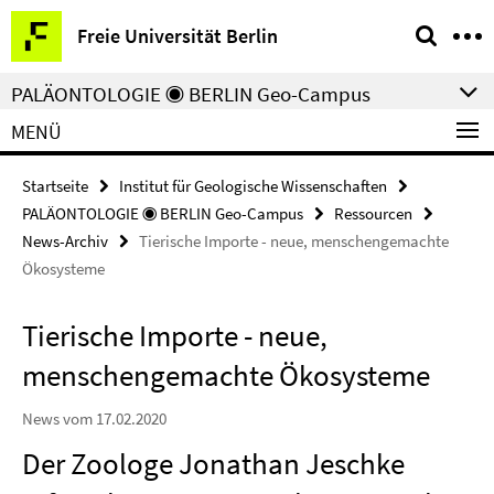
Springe
Service-
Freie Universität Berlin
direkt
Navigation
zu
PALÄONTOLOGIE ◉ BERLIN Geo-Campus
Inhalt
MENÜ
Startseite
Institut für Geologische Wissenschaften
PALÄONTOLOGIE ◉ BERLIN Geo-Campus
Ressourcen
News-Archiv
Tierische Importe - neue, menschengemachte
Ökosysteme
Tierische Importe - neue,
menschengemachte Ökosysteme
News vom 17.02.2020
Der Zoologe Jonathan Jeschke