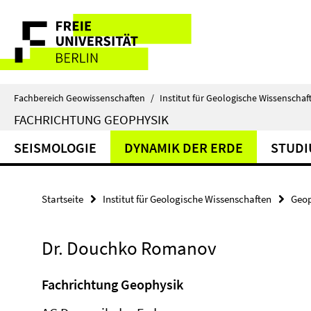
Springe
Service-
direkt
zu
Navigation
Inhalt
Fachbereich Geowissenschaften
/
Institut für Geologische Wissenschaf
FACHRICHTUNG GEOPHYSIK
SEISMOLOGIE
DYNAMIK DER ERDE
STUD
Startseite
Institut für Geologische Wissenschaften
Geop
Dr. Douchko Romanov
Fachrichtung Geophysik