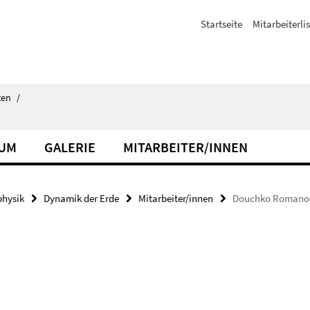
Startseite
Mitarbeiterli
ten
/
IUM
GALERIE
MITARBEITER/INNEN
hysik
Dynamik der Erde
Mitarbeiter/innen
Douchko Romano