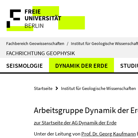
Springe
Service-
direkt
zu
Navigation
Inhalt
Fachbereich Geowissenschaften
/
Institut für Geologische Wissenschaf
FACHRICHTUNG GEOPHYSIK
SEISMOLOGIE
DYNAMIK DER ERDE
STUD
Startseite
Institut für Geologische Wissenschaften
Arbeitsgruppe Dynamik der E
zur Startseite der AG Dynamik der Erde
Unter der Leitung von
Prof. Dr. Georg Kaufmann