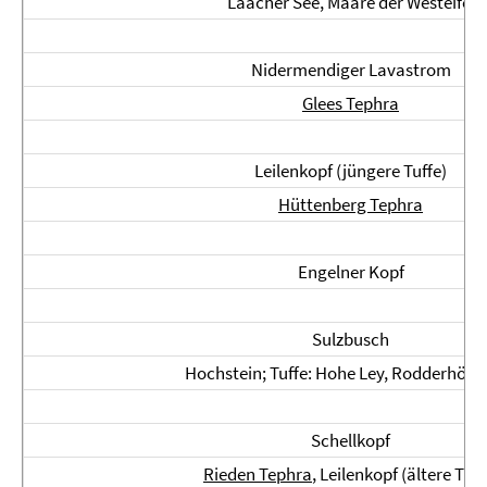
Laacher See, Maare der Westeifel
Nidermendiger Lavastrom
Glees Tephra
Leilenkopf (jüngere Tuffe)
Hüttenberg Tephra
Engelner Kopf
Sulzbusch
Hochstein; Tuffe: Hohe Ley, Rodderhöfe, 
Schellkopf
Rieden Tephra
, Leilenkopf (ältere Tuff