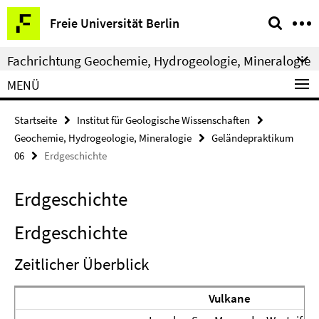
Springe
Service-
Freie Universität Berlin
direkt
Navigation
zu
Fachrichtung Geochemie, Hydrogeologie, Mineralogie
Inhalt
MENÜ
Startseite
Institut für Geologische Wissenschaften
Geochemie, Hydrogeologie, Mineralogie
Geländepraktikum
06
Erdgeschichte
Erdgeschichte
Erdgeschichte
Zeitlicher Überblick
Vulkane