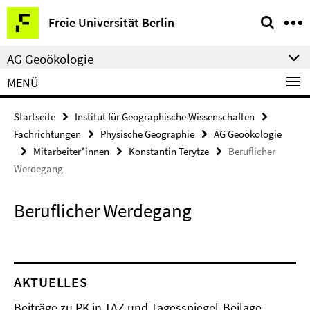
Springe
Service-
Freie Universität Berlin
direkt
Navigation
zu
AG Geoökologie
Inhalt
MENÜ
Startseite
Institut für Geographische Wissenschaften
Fachrichtungen
Physische Geographie
AG Geoökologie
Mitarbeiter*innen
Konstantin Terytze
Beruflicher
Werdegang
Beruflicher Werdegang
AKTUELLES
Beiträge zu PK in TAZ und Tagesspiegel-Beilage