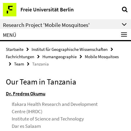
Springe
Service-
Freie Universität Berlin
direkt
Navigation
zu
Research Project 'Mobile Mosquitoes'
Inhalt
MENÜ
Startseite
Institut für Geographische Wissenschaften
Fachrichtungen
Humangeographie
Mobile Mosquitoes
Team
Tanzania
Our Team in Tanzania
Dr. Fredros Okumu
Ifakara Health Research and Development
Centre (IHRDC)
Institute of Science and Technology
Dar es Salaam