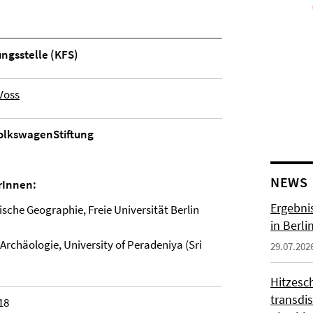
ngsstelle (KFS)
 Voss
olkswagenStiftung
NEWS
rInnen:
Ergebni
sische Geographie, Freie Universität Berlin
in Berli
Archäologie, University of Peradeniya (Sri
29.07.202
Hitzesc
transdis
18