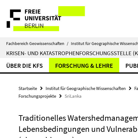
Springe
Service-
direkt
zu
Navigation
Inhalt
Fachbereich Geowissenschaften
/
Institut für Geographische Wissensc
KRISEN- UND KATASTROPHENFORSCHUNGSSTELLE (K
ÜBER DIE KFS
FORSCHUNG & LEHRE
PUB
Startseite
Institut für Geographische Wissenschaften
F
Forschungsprojekte
SriLanka
Traditionelles Watershedmanageme
Lebensbedingungen und Vulnerabi