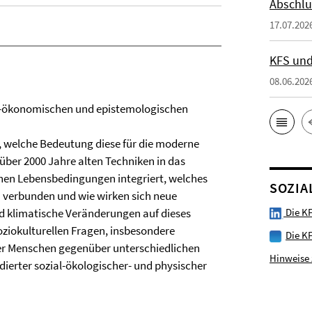
Abschlu
17.07.202
KFS und
08.06.202
io-ökonomischen und epistemologischen
, welche Bedeutung diese für die moderne
über 2000 Jahre alten Techniken in das
hen Lebensbedingungen integriert, welches
SOZIA
rm verbunden und wie wirken sich neue
 klimatische Veränderungen auf dieses
Die KF
soziokulturellen Fragen, insbesondere
Die K
t der Menschen gegenüber unterschiedlichen
Hinweise 
ierter sozial-ökologischer- und physischer