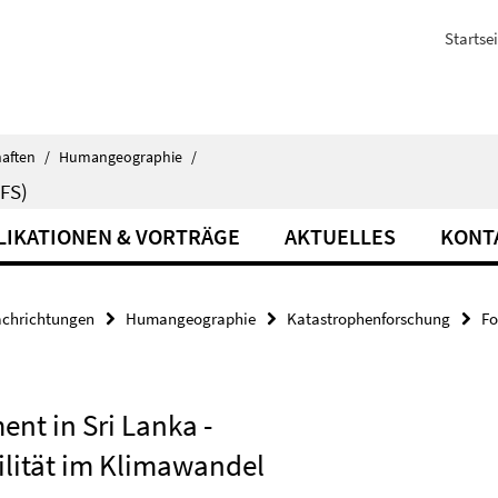
Startsei
haften
/
Humangeographie
/
FS)
LIKATIONEN & VORTRÄGE
AKTUELLES
KONT
achrichtungen
Humangeographie
Katastrophenforschung
Fo
nt in Sri Lanka -
lität im Klimawandel