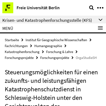
Springe
Service-
Freie Universität Berlin
direkt
Navigation
zu
Krisen- und Katastrophenforschungsstelle (KFS)
Inhalt
MENÜ
Startseite
Institut für Geographische Wissenschaften
Fachrichtungen
Humangeographie
Katastrophenforschung
Forschung & Lehre
Forschungsprojekte
Forschungsprojekte
OrgaStudieSH
Steuerungsmöglichkeiten für einen
zukunfts- und leistungsfähigen
Katastrophenschutzdienst in
Schleswig-Holstein unter den