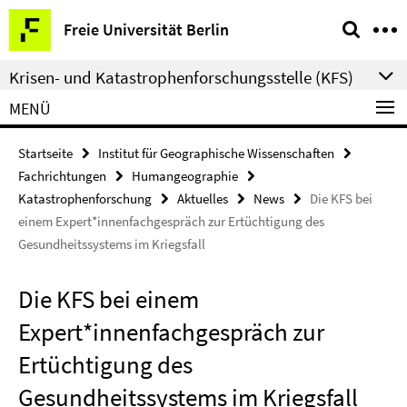
Springe
Service-
Freie Universität Berlin
direkt
Navigation
zu
Krisen- und Katastrophenforschungsstelle (KFS)
Inhalt
MENÜ
Startseite
Institut für Geographische Wissenschaften
Fachrichtungen
Humangeographie
Katastrophenforschung
Aktuelles
News
Die KFS bei
einem Expert*innenfachgespräch zur Ertüchtigung des
Gesundheitssystems im Kriegsfall
Die KFS bei einem
Expert*innenfachgespräch zur
Ertüchtigung des
Gesundheitssystems im Kriegsfall