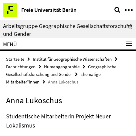
Springe
Service-
Freie Universität Berlin
direkt
Navigation
zu
Arbeitsgruppe Geographische Gesellschaftsforschung
Inhalt
und Gender
MENÜ
Startseite
Institut für Geographische Wissenschaften
Fachrichtungen
Humangeographie
Geographische
Gesellschaftsforschung und Gender
Ehemalige
Mitarbeiter*innen
Anna Lukoschus
Anna Lukoschus
Studentische Mitarbeiterin Projekt Neuer
Lokalismus