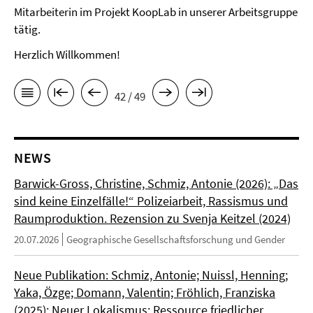
Mitarbeiterin im Projekt KoopLab in unserer Arbeitsgruppe
tätig.
Herzlich Willkommen!
42 / 49
NEWS
Barwick-Gross, Christine, Schmiz, Antonie (2026): „Das
sind keine Einzelfälle!“ Polizeiarbeit, Rassismus und
Raumproduktion. Rezension zu Svenja Keitzel (2024)
20.07.2026
Geographische Gesellschaftsforschung und Gender
Neue Publikation: Schmiz, Antonie; Nuissl, Henning;
Yaka, Özge; Domann, Valentin; Fröhlich, Franziska
(2025): Neuer Lokalismus: Ressource friedlicher