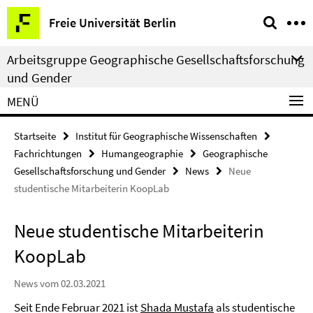
Springe
Service-
Freie Universität Berlin
direkt
Navigation
zu
Arbeitsgruppe Geographische Gesellschaftsforschung
Inhalt
und Gender
MENÜ
Startseite
Institut für Geographische Wissenschaften
Fachrichtungen
Humangeographie
Geographische
Gesellschaftsforschung und Gender
News
Neue
studentische Mitarbeiterin KoopLab
Neue studentische Mitarbeiterin
KoopLab
News vom 02.03.2021
Seit Ende Februar 2021 ist
Shada Mustafa
als studentische