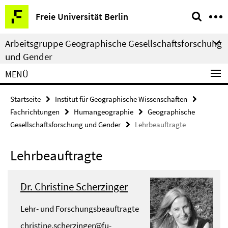
Springe
Service-
Freie Universität Berlin
direkt
Navigation
zu
Arbeitsgruppe Geographische Gesellschaftsforschung
Inhalt
und Gender
MENÜ
Startseite
Institut für Geographische Wissenschaften
Fachrichtungen
Humangeographie
Geographische
Gesellschaftsforschung und Gender
Lehrbeauftragte
Lehrbeauftragte
Dr. Christine Scherzinger
Lehr- und Forschungsbeauftragte
christine.scherzinger@fu-