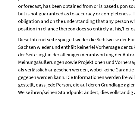
or forecast, has been obtained from or is based upon sou
but is not guaranteed as to accuracy or completeness. T
obligation and on the understanding that any person wh
position in reliance thereon does so entirely at his/her o
Diese Internetseite spiegelt weder die Sichtweise der 
Sachsen wieder und enthält keinerlei Vorhersage der zukü
der Seite liegt in der alleinigen Verantwortung der Auto
Meinungsäußerungen sowie Projektionen und Vorhersage
als verlässlich angesehen werden, wobei keine Garantie 
gegeben werden kann. Die Informationen werden freiwil
gestellt, dass jede Person, die auf deren Grundlage agier
Weise ihren/seinen Standpunkt ändert, dies vollständig 