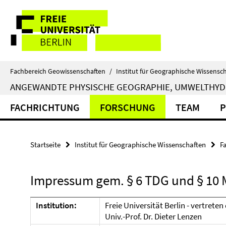
Springe
Service-
direkt
zu
Navigation
Inhalt
Fachbereich Geowissenschaften
/
Institut für Geographische Wissensc
ANGEWANDTE PHYSISCHE GEOGRAPHIE, UMWELTHY
FACHRICHTUNG
FORSCHUNG
TEAM
P
Startseite
Institut für Geographische Wissenschaften
F
Impressum gem. § 6 TDG und § 10 
Institution:
Freie Universität Berlin - vertrete
Univ.-Prof. Dr. Dieter Lenzen