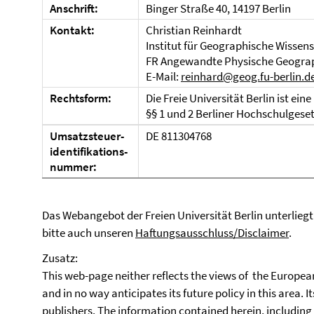
Anschrift:
Binger Straße 40, 14197 Berlin
Kontakt:
Christian Reinhardt
Institut für Geographische Wissen
FR Angewandte Physische Geogra
E-Mail:
reinhard@geog.fu-berlin.d
Rechtsform:
Die Freie Universität Berlin ist ei
§§ 1 und 2 Berliner Hochschulgeset
Umsatzsteuer-
DE 811304768
identifikations-
nummer:
Das Webangebot der Freien Universität Berlin unterlie
bitte auch unseren
Haftungsausschluss/Disclaimer
.
Zusatz:
This web-page neither reflects the views of the Europe
and in no way anticipates its future policy in this area. It
publishers. The information contained herein, including