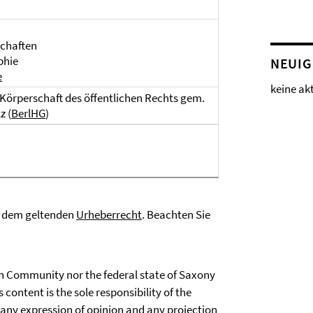
schaften
phie
NEUIG
e
keine ak
ne Körperschaft des öffentlichen Rechts gem.
z (
BerlHG
)
gt dem geltenden
Urheberrecht
. Beachten Sie
an Community nor the federal state of Saxony
s content is the sole responsibility of the
 any expression of opinion and any projection