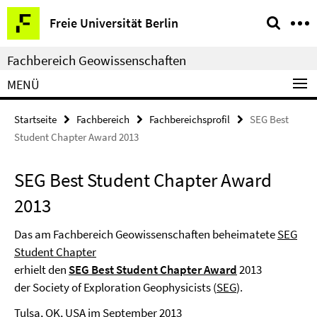
Springe
Service-
Freie Universität Berlin
direkt
Navigation
zu
Fachbereich Geowissenschaften
Inhalt
MENÜ
Startseite
Fachbereich
Fachbereichsprofil
SEG Best
Student Chapter Award 2013
SEG Best Student Chapter Award
2013
Das am Fachbereich Geowissenschaften beheimatete
SEG
Student Chapter
erhielt den
SEG Best Student Chapter Award
2013
der Society of Exploration Geophysicists (
SEG
).
Tulsa, OK, USA im September 2013