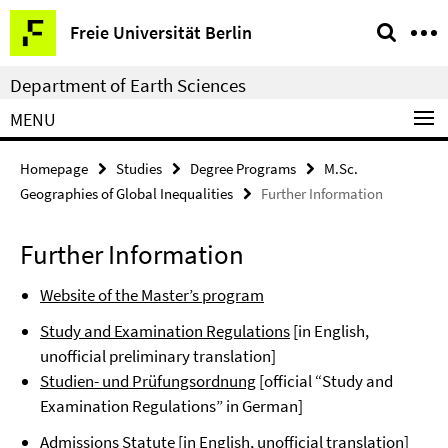
Springe
Service
Freie Universität Berlin
direkt
Navigation
zu
Department of Earth Sciences
Inhalt
MENU
Homepage
Studies
Degree Programs
M.Sc.
Geographies of Global Inequalities
Further Information
Further Information
Website of the Master’s program
Study and Examination Regulations
[in English,
unofficial preliminary translation]
Studien- und Prüfungsordnung
[official “Study and
Examination Regulations” in German]
Admissions Statute
[in English, unofficial translation]