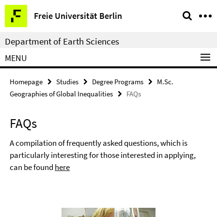
Springe
Service
Freie Universität Berlin
direkt
Navigation
zu
Department of Earth Sciences
Inhalt
MENU
Homepage
Studies
Degree Programs
M.Sc.
Geographies of Global Inequalities
FAQs
FAQs
A compilation of frequently asked questions, which is
particularly interesting for those interested in applying,
can be found
here