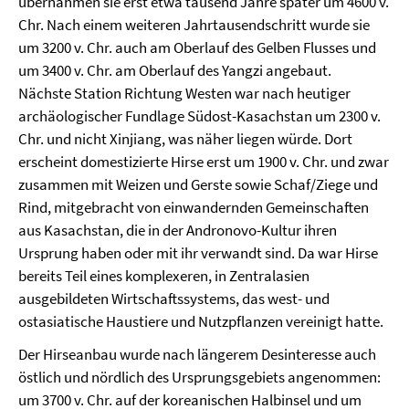
übernahmen sie erst etwa tausend Jahre später um 4600 v.
Chr. Nach einem weiteren Jahrtausendschritt wurde sie
um 3200 v. Chr. auch am Oberlauf des Gelben Flusses und
um 3400 v. Chr. am Oberlauf des Yangzi angebaut.
Nächste Station Richtung Westen war nach heutiger
archäologischer Fundlage Südost-Kasachstan um 2300 v.
Chr. und nicht Xinjiang, was näher liegen würde. Dort
erscheint domestizierte Hirse erst um 1900 v. Chr. und zwar
zusammen mit Weizen und Gerste sowie Schaf/Ziege und
Rind, mitgebracht von einwandernden Gemeinschaften
aus Kasachstan, die in der Andronovo-Kultur ihren
Ursprung haben oder mit ihr verwandt sind. Da war Hirse
bereits Teil eines komplexeren, in Zentralasien
ausgebildeten Wirtschaftssystems, das west- und
ostasiatische Haustiere und Nutzpflanzen vereinigt hatte.
Der Hirseanbau wurde nach längerem Desinteresse auch
östlich und nördlich des Ursprungsgebiets angenommen:
um 3700 v. Chr. auf der koreanischen Halbinsel und um