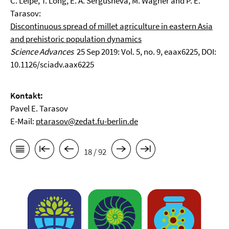
C. Leipe, T. Long, E. A. Sergusheva, M. Wagner and P. E.
Tarasov:
Discontinuous spread of millet agriculture in eastern Asia
and prehistoric population dynamics
Science Advances
25 Sep 2019: Vol. 5, no. 9, eaax6225, DOI:
10.1126/sciadv.aax6225
Kontakt:
Pavel E. Tarasov
E-Mail:
ptarasov@zedat.fu-berlin.de
18 / 92