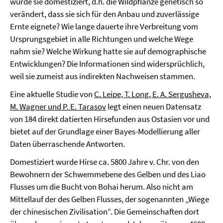
wurde sie domestiziert, d.h. die Wildpflanze genetisch so
verändert, dass sie sich für den Anbau und zuverlässige
Ernte eignete? Wie lange dauerte ihre Verbreitung vom
Ursprungsgebiet in alle Richtungen und welche Wege
nahm sie? Welche Wirkung hatte sie auf demographische
Entwicklungen? Die Informationen sind widersprüchlich,
weil sie zumeist aus indirekten Nachweisen stammen.
Eine aktuelle Studie von
C. Leipe, T. Long, E. A. Sergusheva,
M. Wagner und P. E. Tarasov
legt einen neuen Datensatz
von 184 direkt datierten Hirsefunden aus Ostasien vor und
bietet auf der Grundlage einer Bayes-Modellierung aller
Daten überraschende Antworten.
Domestiziert wurde Hirse ca. 5800 Jahre v. Chr. von den
Bewohnern der Schwemmebene des Gelben und des Liao
Flusses um die Bucht von Bohai herum. Also nicht am
Mittellauf der des Gelben Flusses, der sogenannten „Wiege
der chinesischen Zivilisation“. Die Gemeinschaften dort