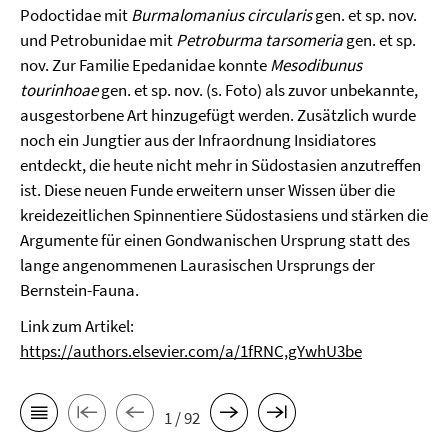
Podoctidae mit
Burmalomanius
circularis
gen. et sp. nov.
und Petrobunidae mit
Petroburma
tarsomeria
gen. et sp.
nov. Zur Familie Epedanidae konnte
Mesodibunus
tourinhoae
gen. et sp. nov. (s. Foto) als zuvor unbekannte,
ausgestorbene Art hinzugefügt werden. Zusätzlich wurde
noch ein Jungtier aus der Infraordnung Insidiatores
entdeckt, die heute nicht mehr in Südostasien anzutreffen
ist. Diese neuen Funde erweitern unser Wissen über die
kreidezeitlichen Spinnentiere Südostasiens und stärken die
Argumente für einen Gondwanischen Ursprung statt des
lange angenommenen Laurasischen Ursprungs der
Bernstein-Fauna.
Link zum Artikel:
https://authors.elsevier.com/a/1fRNC,gYwhU3be
1 / 92