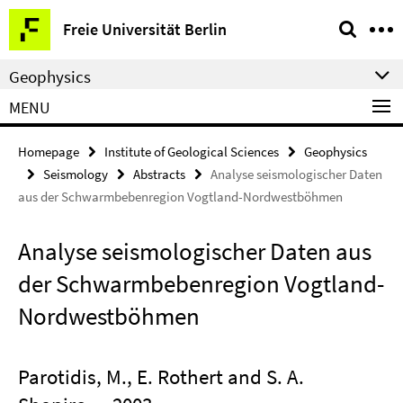
Springe
Service
Freie Universität Berlin
direkt
Navigation
zu
Geophysics
Inhalt
MENU
Homepage
Institute of Geological Sciences
Geophysics
Seismology
Abstracts
Analyse seismologischer Daten
aus der Schwarmbebenregion Vogtland-Nordwestböhmen
Analyse seismologischer Daten aus
der Schwarmbebenregion Vogtland-
Nordwestböhmen
Parotidis, M., E. Rothert and S. A.