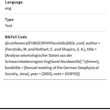
Language
eng
Type
Text
BibTeX Code
@conference{FUBGEOPHYParotidis2003c.conf, author =
{Parotidis, M. and Rothert, E. and Shapiro, S. A.}, title =
{Analyse seismologischer Daten aus der
Schwarmbebenregion Vogtland-Nordwestb{\"o}hmen},
booktitle = {Annual meeting of the German Geophysical
Society, Jena}, year = {2003}, note = {VOP03}}