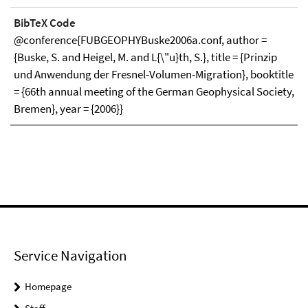
BibTeX Code
@conference{FUBGEOPHYBuske2006a.conf, author =
{Buske, S. and Heigel, M. and L{\"u}th, S.}, title = {Prinzip
und Anwendung der Fresnel-Volumen-Migration}, booktitle
= {66th annual meeting of the German Geophysical Society,
Bremen}, year = {2006}}
Service Navigation
Homepage