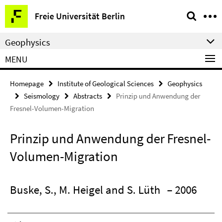
Springe
Service
Freie Universität Berlin
direkt
Navigation
zu
Geophysics
Inhalt
MENU
Homepage
Institute of Geological Sciences
Geophysics
Seismology
Abstracts
Prinzip und Anwendung der
Fresnel-Volumen-Migration
Prinzip und Anwendung der Fresnel-
Volumen-Migration
Buske, S., M. Heigel and S. Lüth
– 2006