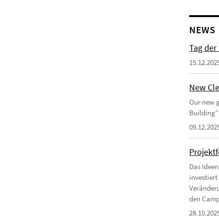
NEWS
Tag der
15.12.202
New Cle
Our new g
Building”
09.12.202
Projekt
Das Ideen
investier
Veränderu
den Campu
28.10.202