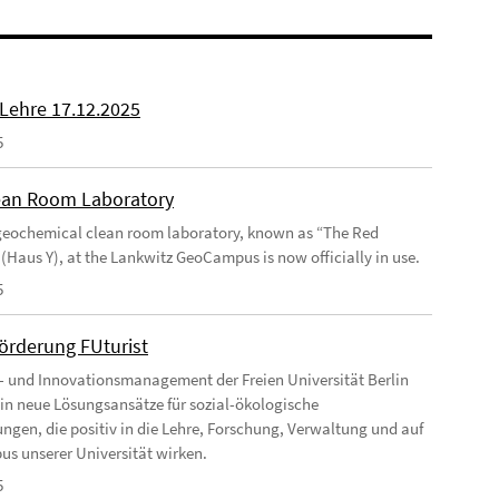
 Lehre 17.12.2025
5
an Room Laboratory
eochemical clean room laboratory, known as “The Red
 (Haus Y), at the Lankwitz GeoCampus is now officially in use.
5
förderung FUturist
- und Innovationsmanagement der Freien Universität Berlin
t in neue Lösungsansätze für sozial-ökologische
ngen, die positiv in die Lehre, Forschung, Verwaltung und auf
s unserer Universität wirken.
5