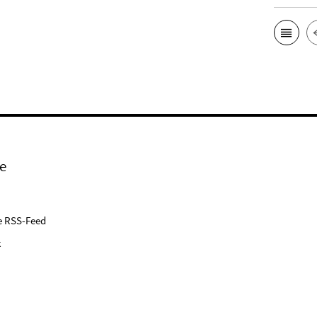
e
e RSS-Feed
k