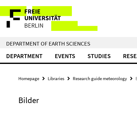
Springe
Service
direkt
zu
Navigation
Inhalt
DEPARTMENT OF EARTH SCIENCES
DEPARTMENT
EVENTS
STUDIES
RES
Homepage
Libraries
Research guide meteorology
Bilder