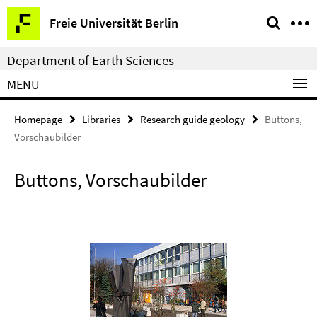
Springe
Service
Freie Universität Berlin
direkt
Navigation
zu
Department of Earth Sciences
Inhalt
MENU
Homepage
Libraries
Research guide geology
Buttons,
Vorschaubilder
Buttons, Vorschaubilder