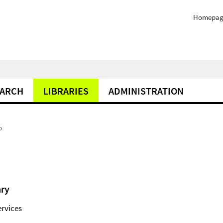
Homepag
EARCH
LIBRARIES
ADMINISTRATION
o
ary
ervices