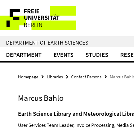
Springe
Service
direkt
zu
Navigation
Inhalt
DEPARTMENT OF EARTH SCIENCES
DEPARTMENT
EVENTS
STUDIES
RES
Homepage
Libraries
Contact Persons
Marcus Bahl
Marcus Bahlo
Earth Science Library and Meteorological Libr
User Services Team Leader, Invoice Processing, Media S