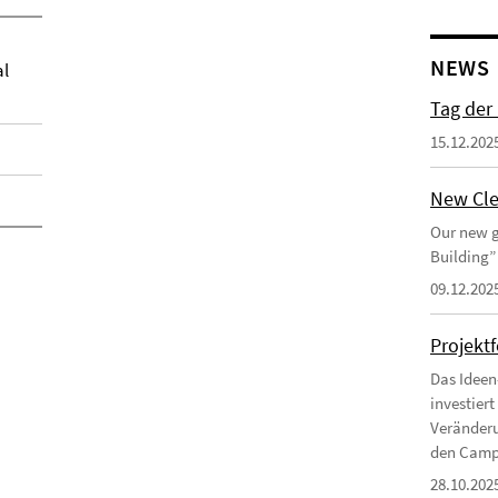
NEWS
al
Tag der
15.12.202
New Cle
Our new g
Building”
09.12.202
Projekt
Das Ideen
investier
Veränderu
den Campu
28.10.202