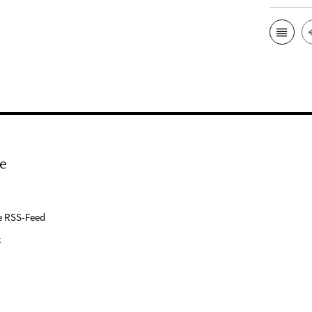
e
e RSS-Feed
k