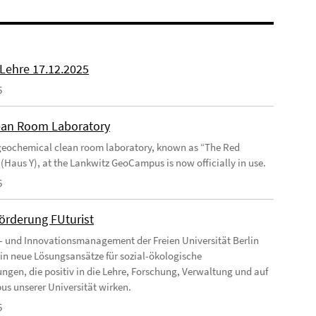
 Lehre 17.12.2025
5
an Room Laboratory
eochemical clean room laboratory, known as “The Red
 (Haus Y), at the Lankwitz GeoCampus is now officially in use.
5
förderung FUturist
- und Innovationsmanagement der Freien Universität Berlin
t in neue Lösungsansätze für sozial-ökologische
ngen, die positiv in die Lehre, Forschung, Verwaltung und auf
s unserer Universität wirken.
5