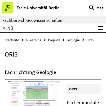
Springe
Service-
Freie Universität Berlin
direkt
Navigation
zu
Fachbereich Geowissenschaften
Inhalt
MENÜ
Startseite
e-Learning
Projekte
Geologie
ORIS
ORIS
Fachrichtung Geologie
ORIS
Ein Lernmodul zur 