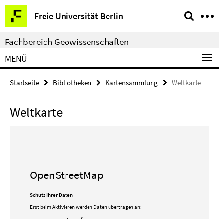
Springe
Service-
Freie Universität Berlin
direkt
Navigation
zu
Fachbereich Geowissenschaften
Inhalt
MENÜ
Startseite
Bibliotheken
Kartensammlung
Weltkarte
Weltkarte
OpenStreetMap
Schutz Ihrer Daten
Erst beim Aktivieren werden Daten übertragen an: