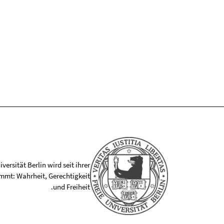
versität Berlin wird seit ihrer
mmt: Wahrheit, Gerechtigkeit
und Freiheit.