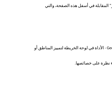
 المقابلة في أسفل هذه الصفحة، والتي
قم بإنشاء نقطة - خط - ومضلع - هندسة باستخدام Geometries - الأداة في لوحة الخريطة لتمييز المناطق أو
ء نظرة على خصائصها.