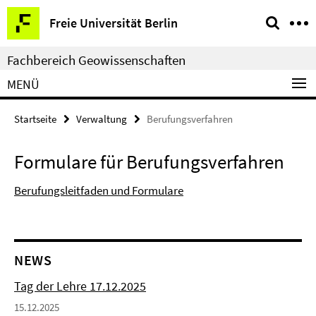
Springe
Service-
Freie Universität Berlin
direkt
Navigation
zu
Fachbereich Geowissenschaften
Inhalt
MENÜ
Startseite
Verwaltung
Berufungsverfahren
Formulare für Berufungsverfahren
Berufungsleitfaden und Formulare
NEWS
Tag der Lehre 17.12.2025
15.12.2025