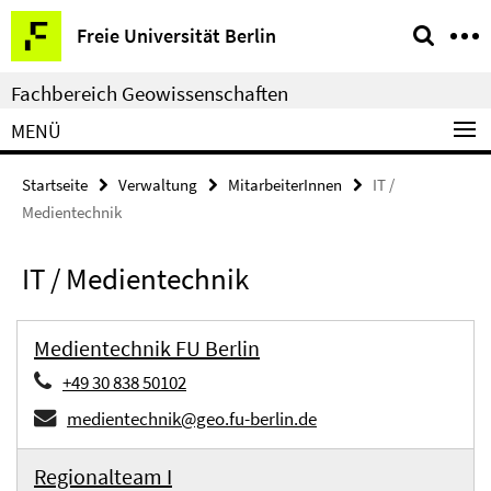
Springe
Service-
Freie Universität Berlin
direkt
Navigation
zu
Fachbereich Geowissenschaften
Inhalt
MENÜ
Startseite
Verwaltung
MitarbeiterInnen
IT /
Medientechnik
IT / Medientechnik
Medientechnik FU Berlin
+49 30 838 50102
medientechnik@geo.fu-berlin.de
Regionalteam I