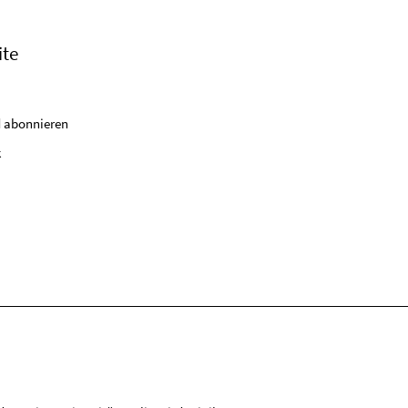
ite
 abonnieren
k