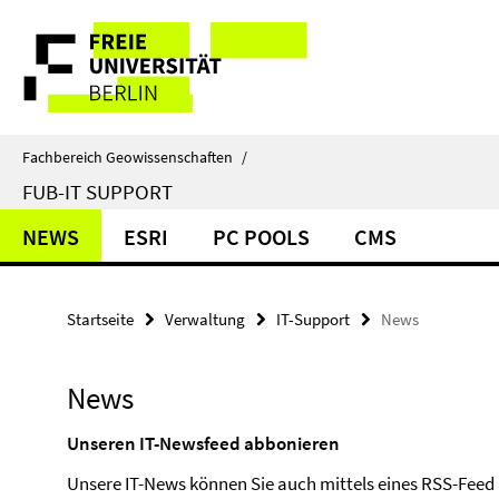
Springe
Service-
direkt
zu
Navigation
Inhalt
Fachbereich Geowissenschaften
/
FUB-IT SUPPORT
NEWS
ESRI
PC POOLS
CMS
Startseite
Verwaltung
IT-Support
News
News
Unseren IT-Newsfeed abbonieren
Unsere IT-News können Sie auch mittels eines RSS-Feed 