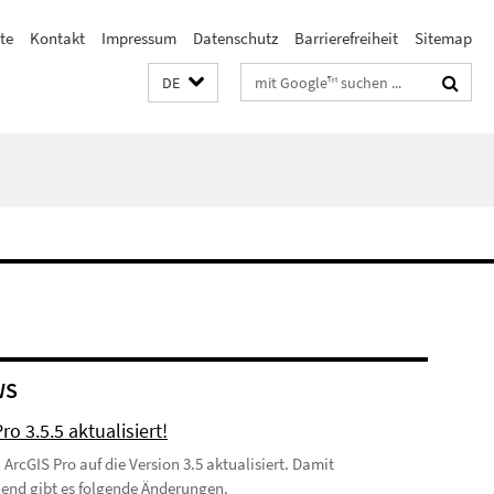
te
Kontakt
Impressum
Datenschutz
Barrierefreiheit
Sitemap
Suchbegriffe
DE
WS
ro 3.5.5 aktualisiert!
ArcGIS Pro auf die Version 3.5 aktualisiert. Damit
end gibt es folgende Änderungen.