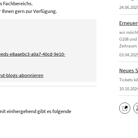
s Fachbereichs.
24.06.202
 Ihnen gern zur Verfügung.
Erneuer
wir möcht
G108 und 
Zeitraum 
-feeds-e8aaebc3-a0a7-40cd-9e10-
03.04.202
Neues S
und-blogs-abonnieren
Tickets k
10.10.202
amit einhergehend gibt es folgende