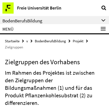
Springe
Service-
Freie Universität Berlin
direkt
Navigation
zu
BodenBerufsBildung
Inhalt
MENÜ
Startseite
v
BodenBerufsBildung
Projekt
Zielgruppen
Zielgruppen des Vorhabens
Im Rahmen des Projektes ist zwischen
den Zielgruppen der
Bildungsmaßnahmen (1) und für das
Produkt Pflanzenkohlesubstrat (2) zu
differenzieren.