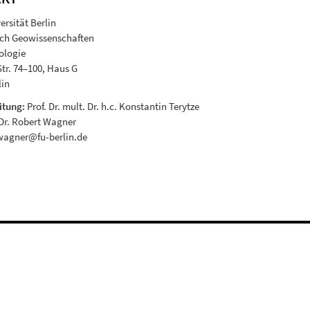
ersität Berlin
ich Geowissenschaften
ologie
Str. 74–100, Haus G
lin
itung:
Prof. Dr. mult. Dr. h.c. Konstantin Terytze
Dr. Robert Wagner
wagner@fu-berlin.de