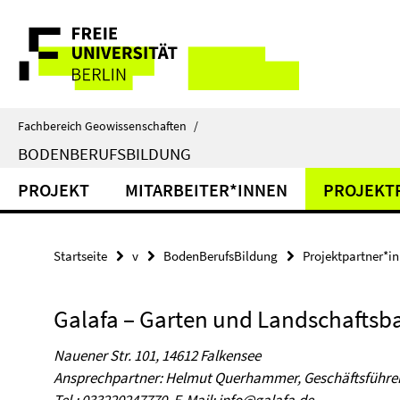
Springe
Service-
direkt
zu
Navigation
Inhalt
Fachbereich Geowissenschaften
/
BODENBERUFSBILDUNG
PROJEKT
MITARBEITER*INNEN
PROJEKT
Startseite
v
BodenBerufsBildung
Projektpartner*i
Galafa – Garten und Landschafts
Nauener Str. 101, 14612 Falkensee
Ansprechpartner: Helmut Querhammer, Geschäftsführe