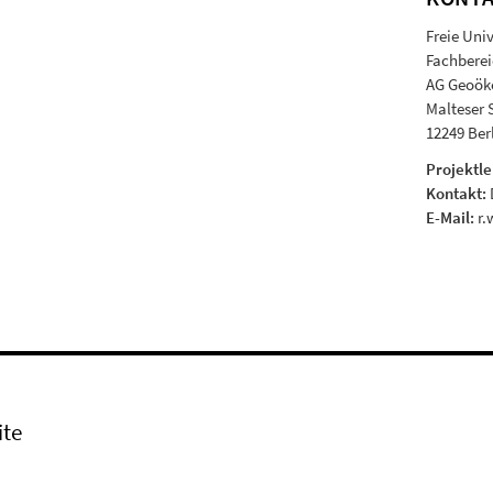
Freie Univ
Fachbere
AG Geoök
Malteser 
12249 Ber
Projektle
Kontakt:
E-Mail:
r.
ite