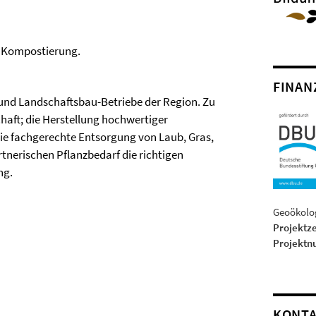
r Kompostierung.
FINAN
 und Landschaftsbau-Betriebe der Region. Zu
haft; die Herstellung hochwertiger
die fachgerechte Entsorgung von Laub, Gras,
ärtnerischen Pflanzbedarf die richtigen
ng.
Geoökolog
Projektz
Projekt
KONT