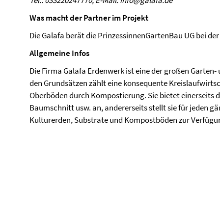
Tel.: 033220247770, E-Mail: info@galafa.de
W
as macht der Partner im Projekt
Die Galafa berät die PrinzessinnenGartenBau UG bei de
Allgemeine Infos
Die Firma Galafa Erdenwerk ist eine der großen Garten-
den Grundsätzen zählt eine konsequente Kreislaufwirtsc
Oberböden durch Kompostierung. Sie bietet einerseits 
Baumschnitt usw. an, andererseits stellt sie für jeden g
Kulturerden, Substrate und Kompostböden zur Verfügu