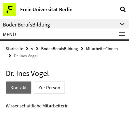
Springe
Service-
Freie Universität Berlin
direkt
Navigation
zu
BodenBerufsBildung
Inhalt
MENÜ
Startseite
v
BodenBerufsBildung
Mitarbeiter*innen
Dr. Ines Vogel
Dr. Ines Vogel
Kontakt
Zur Person
Wissenschaftliche Mitarbeiterin