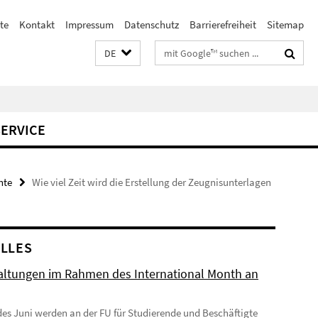
te
Kontakt
Impressum
Datenschutz
Barrierefreiheit
Sitemap
Suchbegriffe
DE
SERVICE
nte
Wie viel Zeit wird die Erstellung der Zeugnisunterlagen
LLES
altungen im Rahmen des International Month an
des Juni werden an der FU für Studierende und Beschäftigte