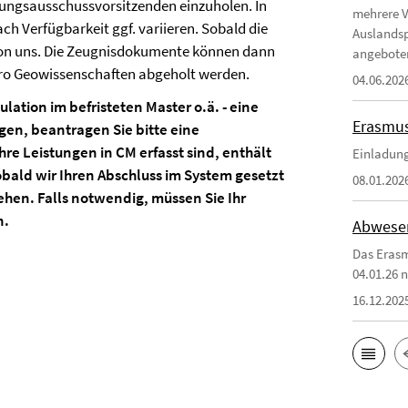
fungsausschussvorsitzenden einzuholen. In
mehrere 
ach Verfügbarkeit ggf. variieren. Sobald die
Auslandsp
l von uns. Die Zeugnisdokumente können dann
angebote
üro Geowissenschaften abgeholt werden.
04.06.202
lation im befristeten Master o.ä. - eine
Erasmus
gen, beantragen Sie bitte eine
re Leistungen in CM erfasst sind, enthält
Einladung
bald wir Ihren Abschluss im System gesetzt
08.01.202
hen. Falls notwendig, müssen Sie Ihr
n.
Abwesen
Das Erasm
04.01.26 n
16.12.202