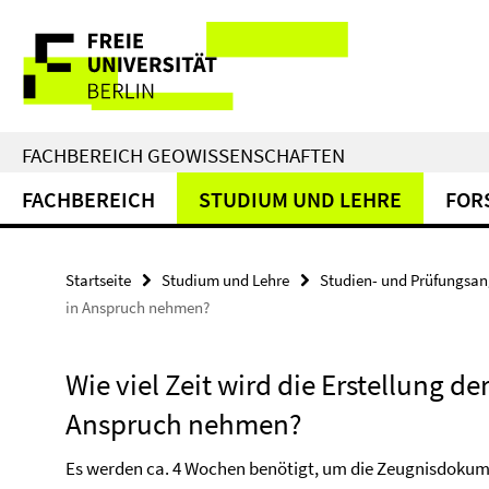
Springe
Service-
direkt
zu
Navigation
Inhalt
FACHBEREICH GEOWISSENSCHAFTEN
FACHBEREICH
STUDIUM UND LEHRE
FOR
Startseite
Studium und Lehre
Studien- und Prüfungsan
in Anspruch nehmen?
Wie viel Zeit wird die Erstellung d
Anspruch nehmen?
Es werden ca. 4 Wochen benötigt, um die Zeugnisdokume