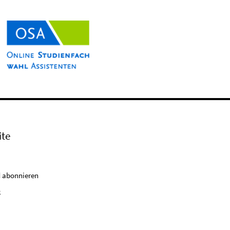
ite
 abonnieren
k