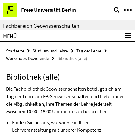
Springe
Service-
Freie Universität Berlin
direkt
Navigation
zu
Fachbereich Geowissenschaften
Inhalt
MENÜ
Startseite
Studium und Lehre
Tag der Lehre
Workshops-Dozierende
Bibliothek (alle)
Bibliothek (alle)
Die Fachbibliothek Geowissenschaften beteiligt sich am
Tag der Lehre am FB Geowissenschaften und bietet ihnen
die Möglichkeit an, ihre Themen der Lehre jederzeit
zwischen 10:00 - 18:00 Uhr mit uns zu besprechen:
Finden Sie heraus, wie wir Sie in Ihren
Lehrveranstaltung mit unserer Kompetenz