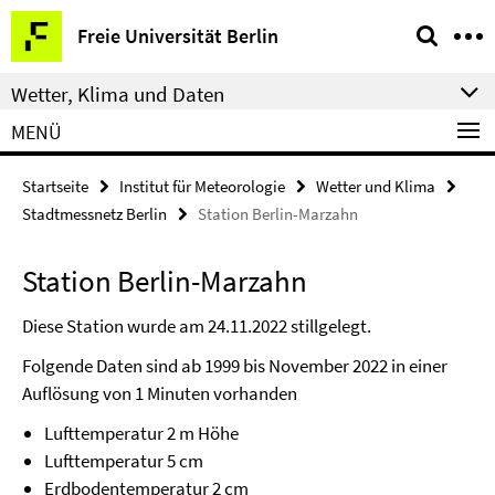
Springe
Service-
Freie Universität Berlin
direkt
Navigation
zu
Wetter, Klima und Daten
Inhalt
MENÜ
Startseite
Institut für Meteorologie
Wetter und Klima
Stadtmessnetz Berlin
Station Berlin-Marzahn
Station Berlin-Marzahn
Diese Station wurde am 24.11.2022 stillgelegt.
Folgende Daten sind ab 1999 bis November 2022 in einer
Auflösung von 1 Minuten vorhanden
Lufttemperatur 2 m Höhe
Lufttemperatur 5 cm
Erdbodentemperatur 2 cm