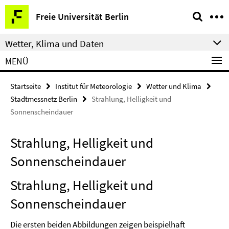
Springe
Service-
Freie Universität Berlin
direkt
Navigation
zu
Wetter, Klima und Daten
Inhalt
MENÜ
Startseite
Institut für Meteorologie
Wetter und Klima
Stadtmessnetz Berlin
Strahlung, Helligkeit und
Sonnenscheindauer
Strahlung, Helligkeit und
Sonnenscheindauer
Strahlung, Helligkeit und
Sonnenscheindauer
Die ersten beiden Abbildungen zeigen beispielhaft