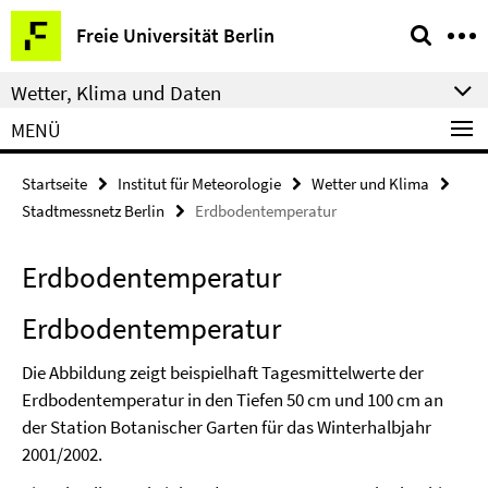
Springe
Service-
Freie Universität Berlin
direkt
Navigation
zu
Wetter, Klima und Daten
Inhalt
MENÜ
Startseite
Institut für Meteorologie
Wetter und Klima
Stadtmessnetz Berlin
Erdbodentemperatur
Erdbodentemperatur
Erdbodentemperatur
Die Abbildung zeigt beispielhaft Tagesmittelwerte der
Erdbodentemperatur in den Tiefen 50 cm und 100 cm an
der Station Botanischer Garten für das Winterhalbjahr
2001/2002.