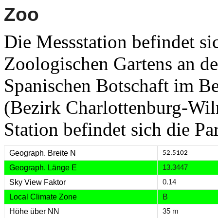
Zoo
Die Messstation befindet si
Zoologischen Gartens an der
Spanischen Botschaft im Ber
(Bezirk Charlottenburg-Wilm
Station befindet sich die Pa
Geograph. Breite N
52.5102
Geograph. Länge E
13.3447
Sky View Faktor
0.14
Local
Climate
Zone
B
Höhe über NN
35 m