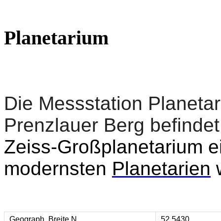
Planetarium
Die Messstation Planetari
Prenzlauer Berg befinde
Zeiss-Großplanetarium
e
modernsten
Planetarien
w
Geograph. Breite N
52.5430