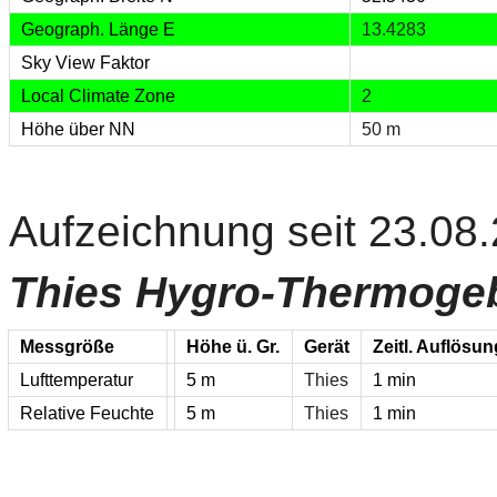
Geograph. Länge E
13.4283
Sky View Faktor
Local
Climate
Zone
2
Höhe über NN
50 m
Aufzeichnung seit 23.08
Thies Hygro-Thermogeb
Messgröße
Höhe ü. Gr.
Gerät
Zeitl. Auflösu
Lufttemperatur
5 m
Thies
1 min
Relative Feuchte
5 m
Thies
1 min