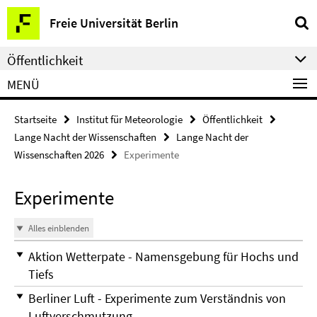
Springe
Service-
Freie Universität Berlin
direkt
Navigation
zu
Öffentlichkeit
Inhalt
MENÜ
Startseite
Institut für Meteorologie
Öffentlichkeit
Lange Nacht der Wissenschaften
Lange Nacht der
Wissenschaften 2026
Experimente
Experimente
Alles einblenden
Aktion Wetterpate - Namensgebung für Hochs und
Tiefs
Berliner Luft - Experimente zum Verständnis von
Luftverschmutzung