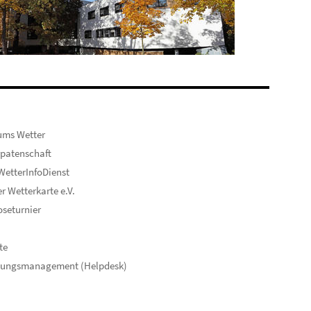
ums Wetter
patenschaft
etterInfoDienst
er Wetterkarte e.V.
seturnier
te
hungsmanagement (Helpdesk)