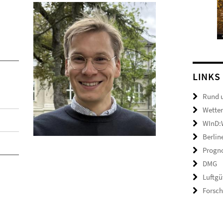
LINKS
Rund 
Wetter
WInD:W
Berlin
Progno
DMG
Luftgü
Forsc