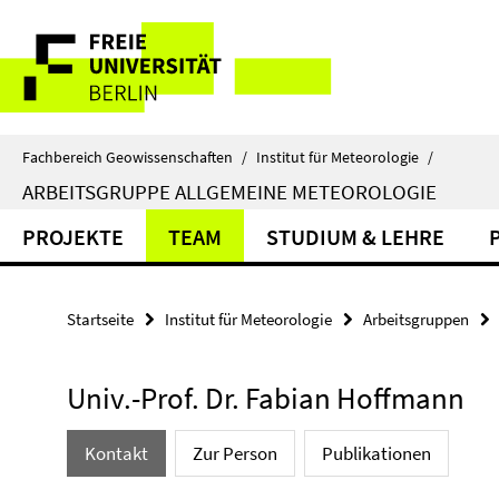
Springe
Service-
direkt
zu
Navigation
Inhalt
Fachbereich Geowissenschaften
/
Institut für Meteorologie
/
ARBEITSGRUPPE ALLGEMEINE METEOROLOGIE
PROJEKTE
TEAM
STUDIUM & LEHRE
Startseite
Institut für Meteorologie
Arbeitsgruppen
Univ.-Prof. Dr. Fabian Hoffmann
Kontakt
Zur Person
Publikationen