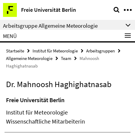
Springe
Service-
Freie Universität Berlin
direkt
Navigation
zu
Arbeitsgruppe Allgemeine Meteorologie
Inhalt
MENÜ
Startseite
Institut für Meteorologie
Arbeitsgruppen
Allgemeine Meteorologie
Team
Mahnoosh
Haghighatnasab
Dr. Mahnoosh Haghighatnasab
Freie Universität Berlin
Institut für Meteorologie
Wissenschaftliche Mitarbeiterin