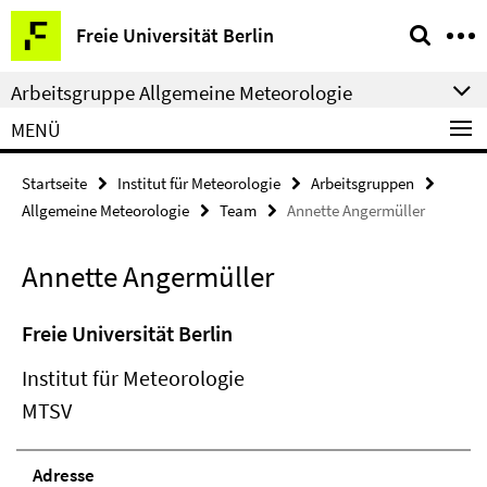
Springe
Service-
Freie Universität Berlin
direkt
Navigation
zu
Arbeitsgruppe Allgemeine Meteorologie
Inhalt
MENÜ
Startseite
Institut für Meteorologie
Arbeitsgruppen
Allgemeine Meteorologie
Team
Annette Angermüller
Annette Angermüller
Freie Universität Berlin
Institut für Meteorologie
MTSV
Adresse