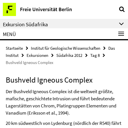
Springe
Service-
Freie Universität Berlin
direkt
Navigation
zu
Exkursion Südafrika
Inhalt
MENÜ
Startseite
Institut für Geologische Wissenschaften
Das
Institut
Exkursionen
Südafrika 2012
Tag 8
Bushveld Igneous Complex
Bushveld Igneous Complex
Der Bushveld Igneous Complex ist die weltweit größte,
mafische, geschichtete Intrusion und führt bedeutende
Lagerstätten von Chrom, Platingruppen Elementen und
Vanadium (Eriksson et al., 1994).
20 km südwestlich von Lydenburg (nördlich der R540) fährt